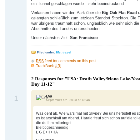
ein Tunnel geschlagen wurde – sehr beeindruckend.
Verlassen haben wir den Park über die
Big Oak Flat Road
u
gelangten schließlich zum jetzigen Standort Stockton. Die F
war übrigens traumhaft schön, unglaublich wie sehr sich die
Abschnitte des Landes unterscheiden.
Unser nächstes Ziel:
San Francisco
Filed under:
life
,
travel
RSS
feed for comments on this post
TrackBack
URI
2 Responses for "USA: Death Valley/Mono Lake/Yos
Day 11-12"
1
Eva
September 6th, 2010 at 18:46
Was geht ab. Wie wärs mal mit Skype? Bei uns herbstelt es 
es ist arschkalt am Abend. Harald freut sich schon auf die tol
die du ihm mitbringst.
Bleibt geschmeidig!
L G E+H+HA