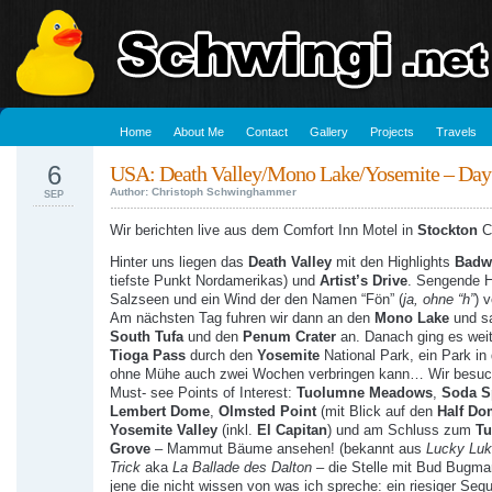
Home
About Me
Contact
Gallery
Projects
Travels
6
USA: Death Valley/Mono Lake/Yosemite – Day
Author: Christoph Schwinghammer
SEP
Wir berichten live aus dem Comfort Inn Motel in
Stockton
C
Hinter uns liegen das
Death Valley
mit den Highlights
Badw
tiefste Punkt Nordamerikas) und
Artist’s Drive
. Sengende H
Salzseen und ein Wind der den Namen “Fön” (
ja, ohne “h”
) v
Am nächsten Tag fuhren wir dann an den
Mono Lake
und s
South Tufa
und den
Penum Crater
an. Danach ging es weit
Tioga Pass
durch den
Yosemite
National Park, ein Park i
ohne Mühe auch zwei Wochen verbringen kann… Wir besuc
Must- see Points of Interest:
Tuolumne Meadows
,
Soda S
Lembert Dome
,
Olmsted Point
(mit Blick auf den
Half Do
Yosemite Valley
(inkl.
El Capitan
) und am Schluss zum
T
Grove
– Mammut Bäume ansehen! (bekannt aus
Lucky Luk
Trick
aka
La Ballade des Dalton
– die Stelle mit Bud Bugman
jene die nicht wissen von was ich spreche: ein riesiger Seq