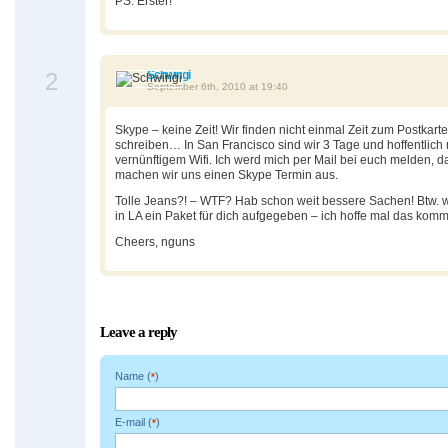
PS: Erster!
2
Schwingi
September 6th, 2010 at 19:40
Skype – keine Zeit! Wir finden nicht einmal Zeit zum Postkart
schreiben… In San Francisco sind wir 3 Tage und hoffentlich 
vernünftigem Wifi. Ich werd mich per Mail bei euch melden, 
machen wir uns einen Skype Termin aus.
Tolle Jeans?! – WTF? Hab schon weit bessere Sachen! Btw. 
in LA ein Paket für dich aufgegeben – ich hoffe mal das komm
Cheers, nguns
Leave a reply
Name (
)
*
E-mail (
)
*